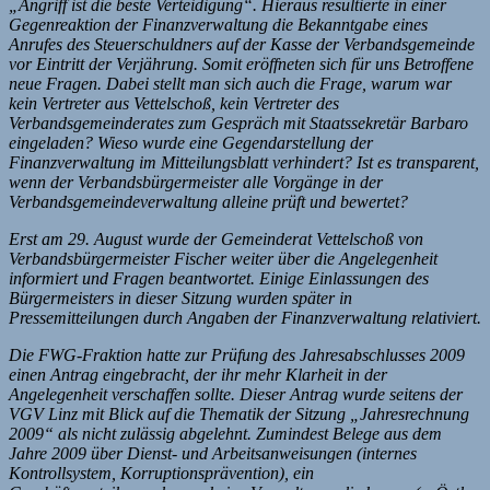
„Angriff ist die beste Verteidigung“. Hieraus resultierte in einer
Gegenreaktion der Finanzverwaltung die Bekanntgabe eines
Anrufes des Steuerschuldners auf der Kasse der Verbandsgemeinde
vor Eintritt der Verjährung. Somit eröffneten sich für uns Betroffene
neue Fragen. Dabei stellt man sich auch die Frage, warum war
kein Vertreter aus Vettelschoß, kein Vertreter des
Verbandsgemeinderates zum Gespräch mit Staatssekretär Barbaro
eingeladen? Wieso wurde eine Gegendarstellung der
Finanzverwaltung im Mitteilungsblatt verhindert? Ist es transparent,
wenn der Verbandsbürgermeister alle Vorgänge in der
Verbandsgemeindeverwaltung alleine prüft und bewertet?
Erst am 29. August wurde der Gemeinderat Vettelschoß von
Verbandsbürgermeister Fischer weiter über die Angelegenheit
informiert und Fragen beantwortet. Einige Einlassungen des
Bürgermeisters in dieser Sitzung wurden später in
Pressemitteilungen durch Angaben der Finanzverwaltung relativiert.
Die FWG-Fraktion hatte zur Prüfung des Jahresabschlusses 2009
einen Antrag eingebracht, der ihr mehr Klarheit in der
Angelegenheit verschaffen sollte. Dieser Antrag wurde seitens der
VGV Linz mit Blick auf die Thematik der Sitzung „Jahresrechnung
2009“ als nicht zulässig abgelehnt. Zumindest Belege aus dem
Jahre 2009 über Dienst- und Arbeitsanweisungen (internes
Kontrollsystem, Korruptionsprävention), ein