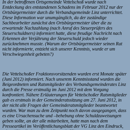
In der betroffenen Ortsgemeinde Vettelschoß wurde nach
Entdeckung des entstandenen Schadens im Februar 2012 nur der
Ortsbürgermeister durch die Verbandsgemeinde Linz unterrichtet.
Diese Information war unumgänglich, da der zuständige
Sachbearbeiter zunächst den Ortsbürgermeister über die zu
erwartende Nachzahlung (nach Anruf des Steuerprüfers des
Steuerschuldners) informiert hatte, diese freudige Nachricht nach
Erkennen der Verjährung der Steuerschuld jedoch wieder
zurücknehmen musste. (Warum der Ortsbürgermeister seinen Rat
nicht informierte, entzieht sich unserer Kenntnis, wurde er um
Verschwiegenheit gebeten?)
Die Vettelschoßer Fraktionsvorsitzenden wurden erst Monate später
(Juni 2012) informiert. Nach unserem Kenntnisstand wurden die
Beigeordneten und Ratsmitglieder des Verbandsgemeinderates Linz
durch die Presse erstmalig im Juni 2012 mit dem Vorgang
konfrontiert. Nähere Erläuterungen für Vettelschoßer Ratsmitglieder
gab es erstmals in der Gemeinderatssitzung am 27. Juni 2012, in
der nicht alle Fragen der Gemeinderatsmitglieder beantwortet
wurden. War man zu dem Zeitpunkt noch davon ausgegangen, dass
es eine Ursachensuche und –behebung ohne Schuldzuweisungen
geben sollte, an der alle mitarbeiten, hatte man nach dem
Presseartikel im Veröffentlichungsblatt der VG Linz den Eindruck,